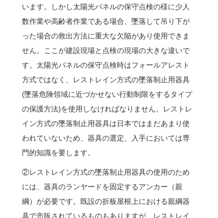
います。しかし太陽光パネルの保守点検の様に少人
数作業や高齢者作業である場合、墜落して吊り下が
った場合の救出方法に重大な欠陥があり使用できま
せん。ここが建設現場と点検の現場の大きな違いで
す。太陽光パネルの保守点検時はフォールアレスト
方式ではなく、レストレイン方式の墜落制止用器具
(墜落危険領域に近づかせない行動制限をするタイプ
の保護方法)を使用しなければなりません。レストレ
イン方式の墜落制止用器具は日本ではまだあまり使
われていないため、器具の選定、入手においては専
門的知識を要します。
②レストレイン方式の墜落制止用器具の使用のため
には、器具のランヤードを固定するアンカー（親
綱）が必要です。既設の折板屋根上における親綱器
具で市販されているものもありますが、レストレイ