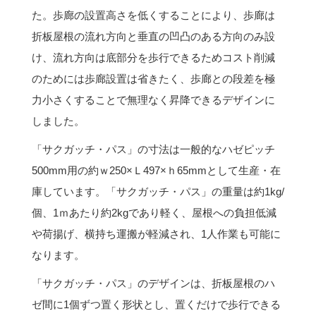
た。歩廊の設置高さを低くすることにより、歩廊は
折板屋根の流れ方向と垂直の凹凸のある方向のみ設
け、流れ方向は底部分を歩行できるためコスト削減
のためには歩廊設置は省きたく、歩廊との段差を極
力小さくすることで無理なく昇降できるデザインに
しました。
「サクガッチ・パス」の寸法は一般的なハゼピッチ
500mm用の約ｗ250×Ｌ497×ｈ65mmとして生産・在
庫しています。「サクガッチ・パス」の重量は約1kg/
個、1ｍあたり約2kgであり軽く、屋根への負担低減
や荷揚げ、横持ち運搬が軽減され、1人作業も可能に
なります。
「サクガッチ・パス」のデザインは、折板屋根のハ
ゼ間に1個ずつ置く形状とし、置くだけで歩行できる